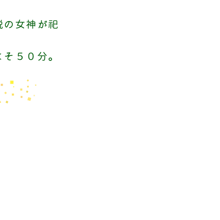
説の女神が祀
よそ５０分。