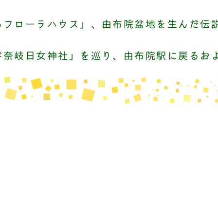
んフローラハウス」、由布院盆地を生んだ伝
宇奈岐日女神社」を巡り、由布院駅に戻るお