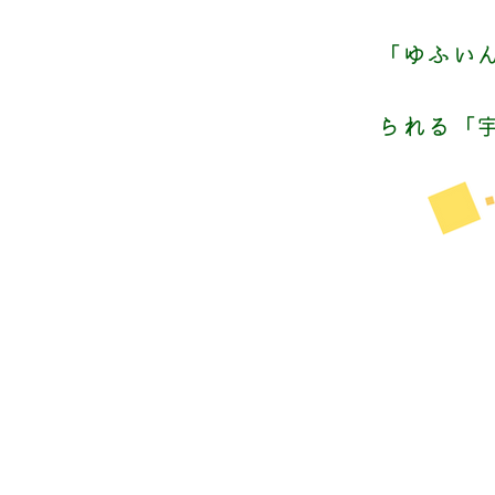
「ゆふい
られる「