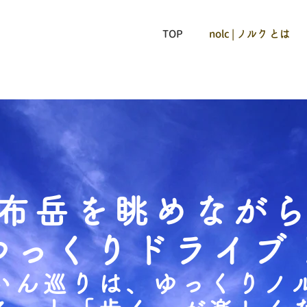
TOP
nolc | ノルク とは
布岳を眺めなが
ゆっくりドライブ
いん巡りは、ゆっくりノ