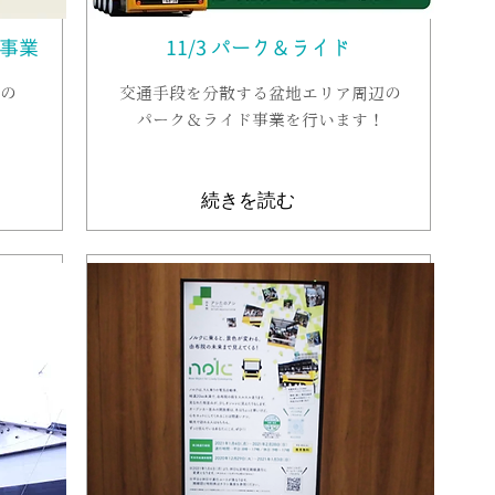
証事業
11
/3 パーク＆ライド
の
交通手段を分散する盆地エリア周辺の
パーク＆ライド事業を行います！
続きを読む