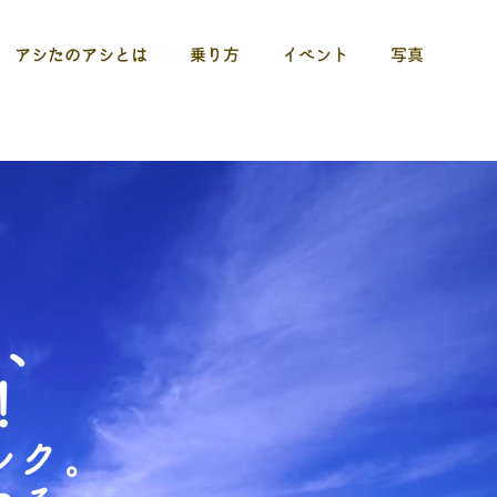
アシたのアシとは
乗り方
イベント
写真
ら、
！
ルク。